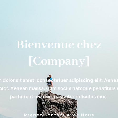
Bienvenue chez
[Company]
 dolor sit amet, consectetuer adipiscing elit. Ae
dolor. Aenean massa. Cum sociis natoque penatibus 
parturient montes, nascetur ridiculus mus.
Prenez Contact Avec Nous