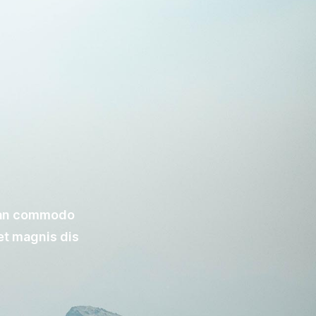
nean commodo
et magnis dis